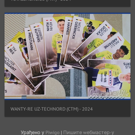
WANTY-RE UZ-TECHNORD (CTM) - 2024
Урађено у
Piwigo
|
Пишите wебмастер-у