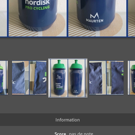
Information
Score
pas de note