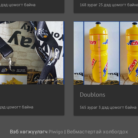
0 дэд цомогт байна
168 зураг 25 дэд цомогт байн
Doublons
 дэд цомогт байна
565 зураг 3 дэд цомогт байна
Вэб хөгжүүлэгч
Piwigo
|
Вебмастертай холбогдох