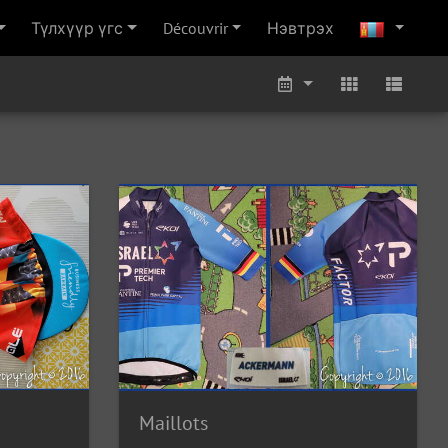
Түлхүүр үгс
Découvrir
Нэвтрэх
Maillots