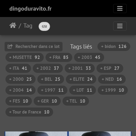
dingoduravito.fr
Tag
GSI
Tags liés
Rechercher dans ce lot
+ bidon
126
+ MUSETTE
92
+ FRA
85
+ 2003
45
+ ITA
41
+ 2002
37
+ 2001
33
+ ESP
27
+ 2000
25
+ BEL
25
+ ELITE
24
+ NED
16
+ 2004
14
+ 1997
11
+ LOT
11
+ 1999
10
+ FES
10
+ GER
10
+ TEL
10
+ Tour de France
10