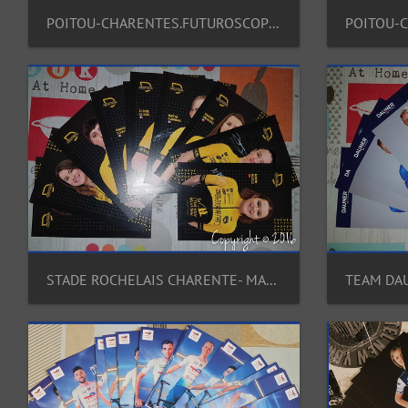
POITOU-CHARENTES.FUTUROSCOPE.86 (CTW) - 2014
STADE ROCHELAIS CHARENTE- MARITIME WOMEN CYCLING (CTW) - 2021
TEAM DAU