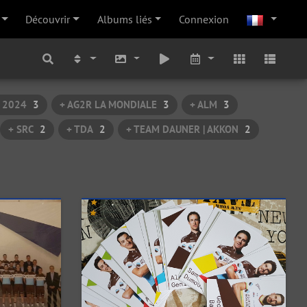
Découvrir
Albums liés
Connexion
 2024
3
+ AG2R LA MONDIALE
3
+ ALM
3
+ SRC
2
+ TDA
2
+ TEAM DAUNER | AKKON
2