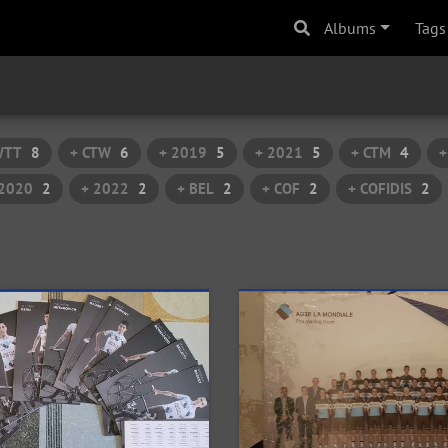
Albums
Tags
WTT
8
+ CTW
6
+ 2019
5
+ 2021
5
+ CTM
4
+
 2020
2
+ 2022
2
+ BEL
2
+ COF
2
+ COFIDIS
2