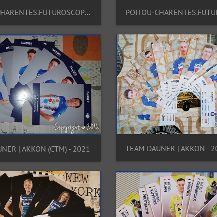
POITOU-CHARENTES.FUTUROSCOPE.86 (CTW) - 2015
TEAM DAUNER | AKKON - 2
NER | AKKON (CTM) - 2021