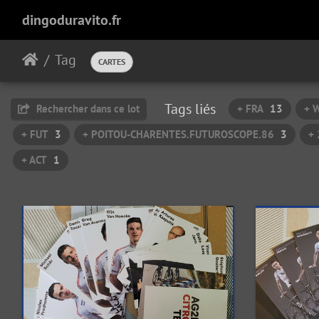
dingoduravito.fr
Tag
CARTES
Tags liés
Rechercher dans ce lot
+ FRA
13
+ 
+ FUT
3
+ POITOU-CHARENTES.FUTUROSCOPE.86
3
+
+ ACT
1